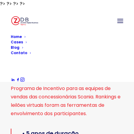
?>
?>
?>
?>
?>
Home
Cases
Blog
Contato
Roteiros de Sucesso –
Scania
Programa de Incentivo para as equipes de
vendas das concessionárias Scania. Rankings e
leilões virtuais foram as ferramentas de
envolvimento dos participantes.
• 5 anos de duração