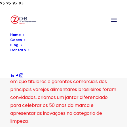
?>
?>
?>
?>
?>
Home
Cases
Blog
Contato
Veja 50 anos – Veja
Patrocinado pela marca dentro do S.A. Varejo,
em que titulares e gerentes comerciais dos
principais varejos alimentares brasileiros foram
convidados, criamos um jantar diferenciado
para celebrar os 50 anos da marca e
apresentar as inovações na categoria de
limpeza.