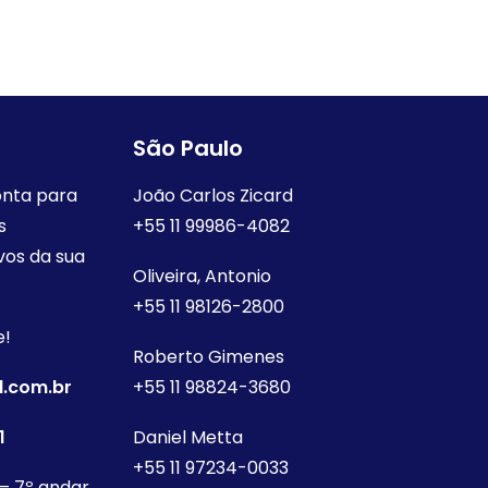
São Paulo
onta para
João Carlos Zicard
s
+55 11 99986-4082
vos da sua
Oliveira, Antonio
+55 11 98126-2800
e!
Roberto Gimenes
.com.br
+55 11 98824-3680
1
Daniel Metta
+55 11 97234-0033
 – 7º andar