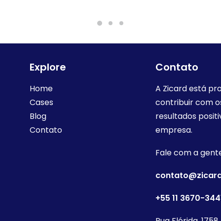
Explore
Contato
Home
A Zicard está pr
Cases
contribuir com o
Blog
resultados positi
Contato
empresa.
Fale com a gent
contato@zicard
+55 11 3670-344
Rua Flórida, 1758