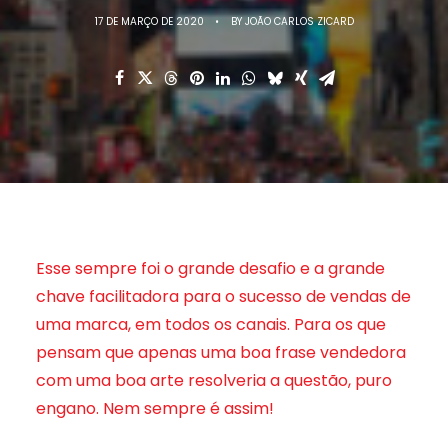
17 DE MARÇO DE 2020
•
BY
JOÃO CARLOS ZICARD
Esse sempre foi o grande desafio e a grande
chave facilitadora para o sucesso de vendas de
uma marca, em todos os canais. Para os que
pensam que apenas uma boa frase vendedora
com uma boa arte resolveria a questão, puro
engano. Nem sempre é assim!