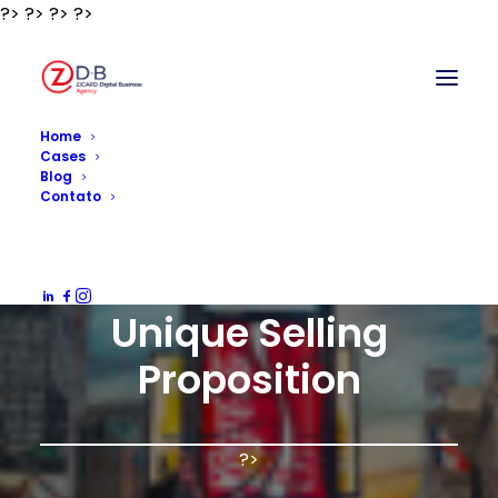
?>
?>
?>
?>
?>
Home
Cases
Blog
Contato
TRADE MARKETING
Unique Selling
Proposition
?>