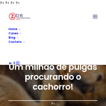
?>
?>
?>
?>
?>
Home
Cases
Blog
Contato
MERCADO
Um milhão de pulgas
procurando o
cachorro!
?>