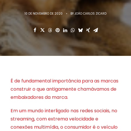
10 DE NOVEMBRO DE 2020
•
BY
JOÃO CARLOS ZICARD
É de fundamental importância para as marcas
construir o que antigamente chamávamos de
embaixadores da marca.
Em um mundo interligado nas redes sociais, no
streaming, com extrema velocidade e
conexões multimídia, o consumidor é o veículo